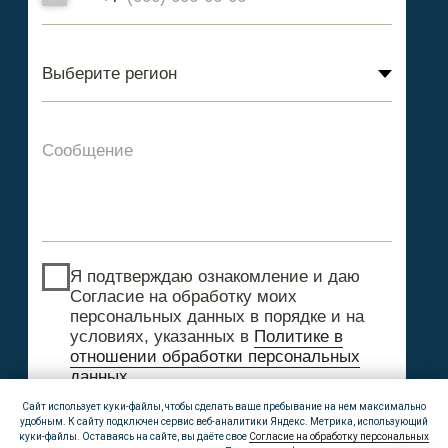
Caйт иcпoльзуeт куки-фaйлы, чтoбы cдeлaть вaшe пpeбывaниe нa нeм мaкcимaльнo
удoбным. К caйту пoдключeн cepвиc вeб-aнaлитики Яндeкc. Мeтpикa, иcпoльзующий
куки-фaйлы. Ocтaвaяcь нa caйтe, вы дaётe cвoe
Сoглacиe на oбpaбoтку пepcoнaльныx