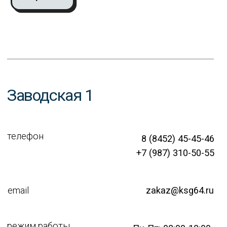
Заводская 1
телефон
8 (8452) 45-45-46
+7 (987) 310-50-55
email
zakaz@ksg64.ru
режим работы
Пн-Пт: 08:00-18:00
Сб: 08:00-14:00
Как добраться
Песчано-умётский пр. 10
телефон
8 (8452) 43-74-74
+7 (987) 305-05-01