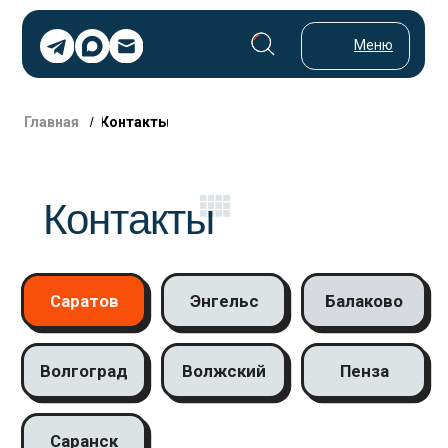
Меню
/
Главная
Контакты
Контакты
Саратов
Энгельс
Балаково
Волгоград
Волжский
Пенза
Саранск