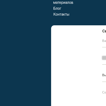
Сообщение
Я подтверждаю 
обработку моих 
условиях, указ
персональных д