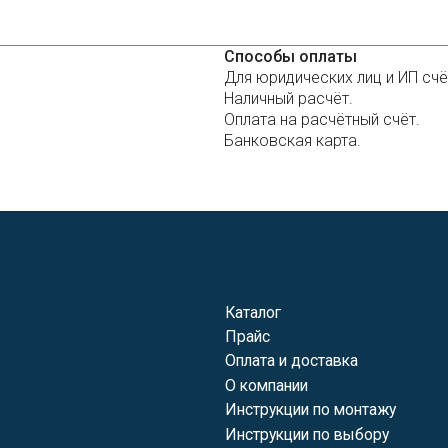
Каталог
Публичная оф
Способы оплаты
Прайс
Политика кон
Для юридических лиц и ИП счёт
Оплата и доставка
Наличный расчёт.
Согласие на о
О компании
персональных
Оплата на расчётный счёт.
Инструкции по монтажу
Банковская карта.
Инструкции по выбору
материалов
Блог
Контакты
Связаться с н
Ваше имя
+7