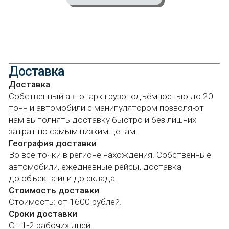
География доставки
Во все точки в регионе нахождения. Собственные
автомобили, ежедневные рейсы, доставка
до объекта или до склада.
Стоимость доставки
Стоимость: от 1600 рублей.
Сроки доставки
От 1-2 рабочих дней.
Манипулятор
Разгрузка манипулятором осуществляется при
наличии свободного подъезда к месту выгрузки и
при условии, что объём и вес груза соответствуют
грузоподъёмности автомобиля.
График доставки
Мы осуществляем доставку строго по заранее
Каталог
Публичная оферта
согласованному графику, чтобы вам было удобно и
Прайс
Политика
всё прошло по плану. За 1,5 часа до прибытия
конфиденциальности
Оплата и доставка
водитель обязательно связывается с вами для
Согласие на обработку
О компании
подтверждения времени.
персональных данных
Инструкции по
Гарантии
монтажу
Контроль комплектации, проверка при получении
Инструкции по выбору
товара покупателем.
материалов