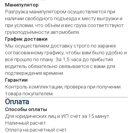
Оплата
Блог
Контакты
Способы оплаты
Для юридических лиц и ИП счёт за 15 минут.
Наличный расчёт.
Оплата на расчётный счёт.
Наши каналы в социальных сетях
Банковская карта.
© Полипрофиль, 2025-2026
Связаться с нами
Ваше имя
+7
Сообщение