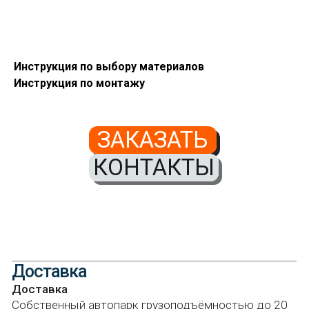
Инструкция по выбору материалов
Инструкция по монтажу
Доставка
Доставка
ЗАКАЗАТЬ
Собственный автопарк грузоподъёмностью до 20
тонн и автомобили с манипулятором позволяют
КОНТАКТЫ
нам выполнять доставку быстро и без лишних
затрат по самым низким ценам.
География доставки
Во все точки в регионе нахождения. Собственные
автомобили, ежедневные рейсы, доставка
до объекта или до склада.
Стоимость доставки
Стоимость: от 1600 рублей.
Сроки доставки
От 1-2 рабочих дней.