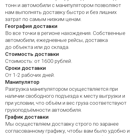
Манипулятор
Разгрузка манипулятором осуществляется при
наличии свободного подъезда к месту выгрузки и
при условии, что объём и вес груза соответствуют
грузоподъёмности автомобиля.
График доставки
Мы осуществляем доставку строго по заранее
согласованному графику, чтобы вам было удобно и
всё прошло по плану. За 1,5 часа до прибытия
Каталог
Публичная оферта
водитель обязательно связывается с вами для
Прайс
Политика
подтверждения времени.
конфиденциальности
Оплата и доставка
Согласие на обработку
Гарантии
О компании
персональных данных
Контроль комплектации, проверка при получении
Инструкции по
монтажу
товара покупателем.
Инструкции по выбору
Оплата
материалов
Способы оплаты
Блог
Для юридических лиц и ИП счёт за 15 минут.
Контакты
Наличный расчёт.
Оплата на расчётный счёт.
Банковская карта.
Наши каналы в социальных сетях