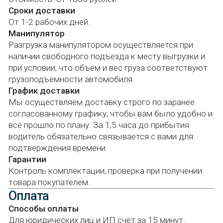
Контроль комплектации, проверка при получении
Инструкции по выбору
материалов
товара покупателем.
Блог
Оплата
Контакты
Способы оплаты
Для юридических лиц и ИП счёт за 15 минут.
Наличный расчёт.
Наши каналы в социальных сетях
Оплата на расчётный счёт.
Банковская карта.
© Полипрофиль, 2025-2026
Связаться с нами
Ваше имя
+7
Сообщение