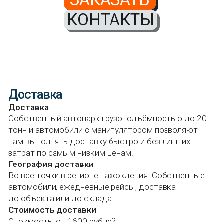
нам выполнять доставку быстро и без лишних
КОНТАКТЫ
затрат по самым низким ценам.
География доставки
Во все точки в регионе нахождения. Собственные
автомобили, ежедневные рейсы, доставка
до объекта или до склада.
Стоимость доставки
Стоимость: от 1600 рублей.
Сроки доставки
От 1-2 рабочих дней.
Манипулятор
Разгрузка манипулятором осуществляется при
наличии свободного подъезда к месту выгрузки и
при условии, что объём и вес груза соответствуют
грузоподъёмности автомобиля.
График доставки
Мы осуществляем доставку строго по заранее
Каталог
Публичная оферта
согласованному графику, чтобы вам было удобно и
Прайс
Политика
всё прошло по плану. За 1,5 часа до прибытия
конфиденциальности
Оплата и доставка
водитель обязательно связывается с вами для
Согласие на обработку
О компании
персональных данных
подтверждения времени.
Инструкции по
Гарантии
монтажу