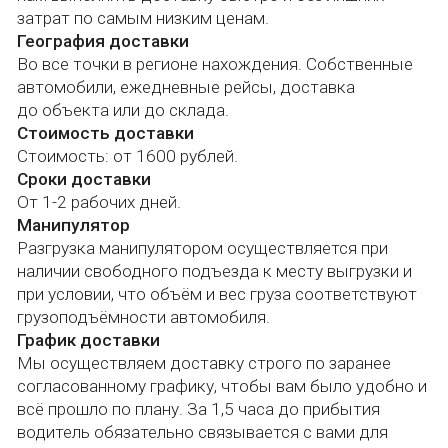
График доставки
Каталог
Публичная оферта
Мы осуществляем доставку строго по заранее
Прайс
Политика
конфиденциальности
согласованному графику, чтобы вам было удобно и
Оплата и доставка
Согласие на обработку
О компании
всё прошло по плану. За 1,5 часа до прибытия
персональных данных
Инструкции по
водитель обязательно связывается с вами для
монтажу
подтверждения времени.
Инструкции по выбору
Гарантии
материалов
Контроль комплектации, проверка при получении
Блог
товара покупателем.
Контакты
Оплата
Способы оплаты
Для юридических лиц и ИП счёт за 15 минут.
Наши каналы в социальных сетях
Наличный расчёт.
Оплата на расчётный счёт.
Банковская карта.
© Полипрофиль, 2025-2026
Связаться с нами
Ваше имя
+7