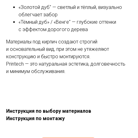
«Золотой дуб" — светлый и тёплый, визуально
облегчает забор
«Тёмный дуб» / «Венге" — глубокие оттенки
с эффектом дорогого дерева
Материалы под кирпич создают строгий
и основательный вид, при этом не утяжеляют
конструкцию и быстро монтируются.
Printech — это натуральная эстетика, долговечность
и минимум обслуживания.
Доставка
Доставка
Собственный автопарк грузоподъёмностью до 20
тонн и автомобили с манипулятором позволяют
Инструкция по выбору материалов
нам выполнять доставку быстро и без лишних
Инструкция по монтажу
затрат по самым низким ценам.
География доставки
Во все точки в регионе нахождения. Собственные
автомобили, ежедневные рейсы, доставка